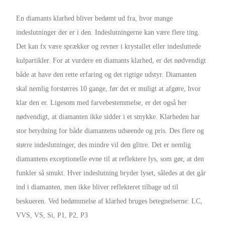
En diamants klarhed bliver bedømt ud fra, hvor mange
indeslutninger der er i den. Indeslutningerne kan være flere ting.
Det kan fx være sprækker og revner i krystallet eller indesluttede
kulpartikler. For at vurdere en diamants klarhed, er det nødvendigt
både at have den rette erfaring og det rigtige udstyr. Diamanten
skal nemlig forstørres 10 gange, før det er muligt at afgøre, hvor
klar den er. Ligesom med farvebestemmelse, er det også her
nødvendigt, at diamanten ikke sidder i et smykke. Klarheden har
stor betydning for både diamantens udseende og pris. Des flere og
større indeslutninger, des mindre vil den glitre. Det er nemlig
diamantens exceptionelle evne til at reflektere lys, som gør, at den
funkler så smukt. Hver indeslutning bryder lyset, således at det går
ind i diamanten, men ikke bliver reflekteret tilbage ud til
beskueren. Ved bedømmelse af klarhed bruges betegnelserne: LC,
VVS, VS, Si, P1, P2, P3