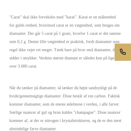
”Carat” skal ikke forveksles med ”karat”. Karat er en måleenhed
for gulds renhed, hvorimod carat er en vægtenhed, som bruges om
diamanter. Der går 5 carat på 1 gram, hvorfor 1 carat er det samme
som 0,2 g. Denne lille vægtenhed er praktisk, fordi diamanter som
regel ikke vejer ret meget. Tænk bare på hvor små diamanter, der
sidder i smykker. Verdens største diamant er således kun på lige
over 3.000 carat.
Når du tænker på diamanter, så tænker du højst sandsynligt på de
hvide/gennemsigtige diamanter. Disse består af ren carbon. Faktisk
kommer diamanter, som de eneste ædelstene i verden, i alle farver.
Særlige nuancer af gul og brun kaldes ”champagne”. Disse nuancer
kommer af, at der er nitrogen i krystalstrukturen, og de er den mest
almindelige farve diamanter.