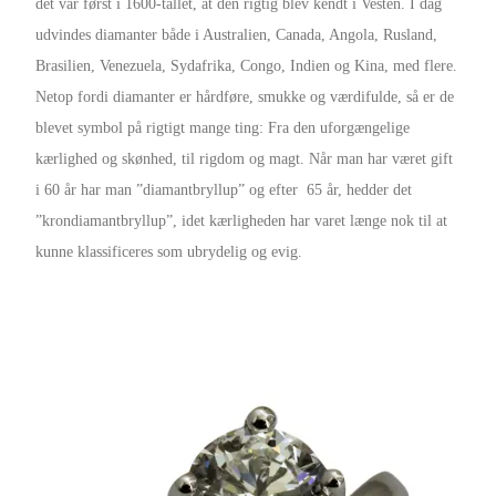
det var først i 1600-tallet, at den rigtig blev kendt i Vesten. I dag
udvindes diamanter både i Australien, Canada, Angola, Rusland,
Brasilien, Venezuela, Sydafrika, Congo, Indien og Kina, med flere.
Netop fordi diamanter er hårdføre, smukke og værdifulde, så er de
blevet symbol på rigtigt mange ting: Fra den uforgængelige
kærlighed og skønhed, til rigdom og magt. Når man har været gift
i 60 år har man ”diamantbryllup” og efter 65 år, hedder det
”krondiamantbryllup”, idet kærligheden har varet længe nok til at
kunne klassificeres som ubrydelig og evig.