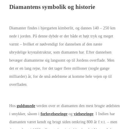
Diamantens symbolik og historie
Diamanter findes i bjergarten kimberlit, og dannes 140 – 250 km
nede i jorden. På denne dybde er der både et højt tryk og meget
varmt – hvilket er nødvendigt for dannelsen af den næste
ubrydelige krystalstruktur, som diamanten har. Efter dannelsen
bevæger diamanterne sig langsomt op til Jordens overflade. Men
det er en lang rejse, for det tager flere millioner (nogle gange
milliarder) år, for de små ædelstene at komme hele vejen op til
overfladen.
Hos
guldsmede
verden over er diamanten den mest brugte ædelsten
i smykker, såsom i
forlovelsesringe
og
vielsesringe
. I Indien har
diamanten været kendt og brugt siden omkring 800 år f.v.t. – men