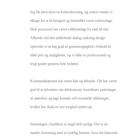
Jeg fik først lavet en forlovelsesring, og senere vendte vi 
tilbage for at få designet og fremstillet vores vielsesringe. 
Hele processen har været veltilrettelagt fra start til slut. 
Allerede ved den indledende dialog omkring design 
oplevede vi en høj grad af gennemsigtighed i forhold til 
både pris og muligheder, og vi følte os professionelt og 
trygt guidet gennem hele forløbet.

Kommunikationen har været klar og løbende. Ole har været 
god til at informere om tidshorisont, koordinere prøvninger 
af størrelser og tage kontakt ved eventuelle afklaringer, 
hvilket har skabt en stor tryghed undervejs.

Stemningen i butikken er noget helt særligt. Det er en 
mindre forretning med en tydelig historie, hvor det klassiske 