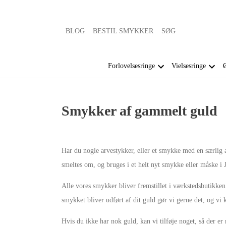
BLOG
BESTIL SMYKKER
SØG
Forlovelsesringe
Vielsesringe
Ø
Smykker af gammelt guld
Har du nogle arvestykker, eller et smykke med en særlig a
smeltes om, og bruges i et helt nyt smykke eller måske i J
Alle vores smykker bliver fremstillet i værkstedsbutikken
smykket bliver udført af dit guld gør vi gerne det, og vi 
Hvis du ikke har nok guld, kan vi tilføje noget, så der er