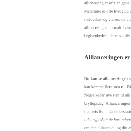
alliancering er ofte en gave
Materialet er ofte hvidguld o
forlovelser og vielser, da vi
allianceringen normalt kvin
begivenheder i deres samliv.
Allianceringen er
Du kan se allianceringen 
kan komme flere sten til. P
Nogle køber nye sten til all
bryllupsdag. Allianceringen 
i parrets liv. – Da de beslut
i det ægteskab de har indgå
om den alliance du og din æ