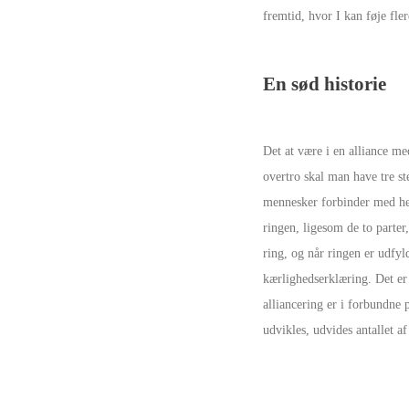
fremtid, hvor I kan føje fler
En sød historie
Det at være i en alliance 
overtro skal man have tre ste
mennesker forbinder med hel
ringen, ligesom de to parte
ring, og når ringen er udfyl
kærlighedserklæring. Det er
alliancering er i forbundne
udvikles, udvides antallet af