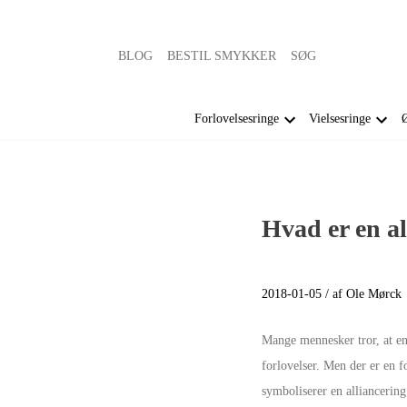
BLOG
BESTIL SMYKKER
SØG
Forlovelsesringe
Vielsesringe
Ø
Hvad er en al
2018-01-05 / af Ole Mørck
Mange mennesker tror, at e
forlovelser. Men der er en f
symboliserer en alliancering 