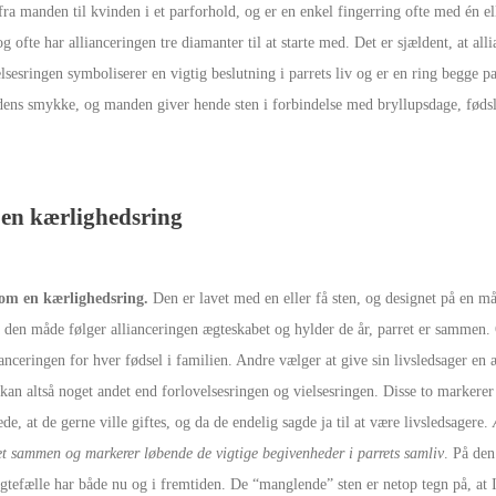
 fra manden til kvinden i et parforhold, og er en enkel fingerring ofte med én e
g ofte har allianceringen tre diamanter til at starte med. Det er sjældent, at alli
elsesringen symboliserer en vigtig beslutning i parrets liv og er en ring begge p
dens smykke, og manden giver hende sten i forbindelse med bryllupsdage, fødsle
 en kærlighedsring
som en kærlighedsring.
Den er lavet med en eller få sten, og designet på en m
å den måde følger allianceringen ægteskabet og hylder de år, parret er sammen
ianceringen for hver fødsel i familien. Andre vælger at give sin livsledsager en 
kan altså noget andet end forlovelsesringen og vielsesringen. Disse to markere
tede, at de gerne ville giftes, og da de endelig sagde ja til at være livsledsagere.
et sammen og markerer løbende de vigtige begivenheder i parrets samliv
. På de
gtefælle har både nu og i fremtiden. De “manglende” sten er netop tegn på, at