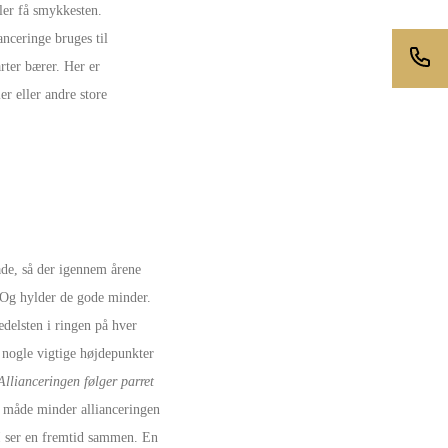
ller få smykkesten.
anceringe bruges til
arter bærer. Her er
r eller andre store
åde, så der igennem årene
. Og hylder de gode minder.
ædelsten i ringen på hver
r nogle vigtige højdepunkter
Allianceringen følger parret
n måde minder allianceringen
 I ser en fremtid sammen. En