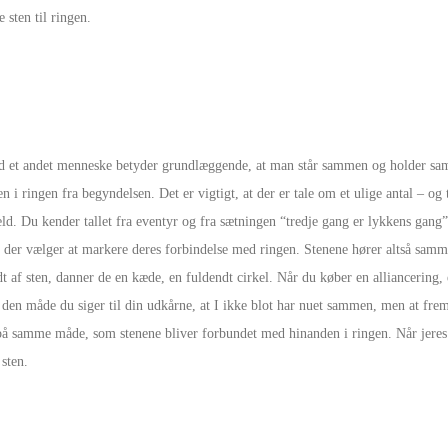
e sten til ringen.
med et andet menneske betyder grundlæggende, at man står sammen og holder s
n i ringen fra begyndelsen. Det er vigtigt, at der er tale om et ulige antal – og
d. Du kender tallet fra eventyr og fra sætningen “tredje gang er lykkens gang”
r, der vælger at markere deres forbindelse med ringen. Stenene hører altså sam
dt af sten, danner de en kæde, en fuldendt cirkel. Når du køber en alliancering, 
 den måde du siger til din udkårne, at I ikke blot har nuet sammen, men at frem
 på samme måde, som stenene bliver forbundet med hinanden i ringen. Når jeres
 sten.