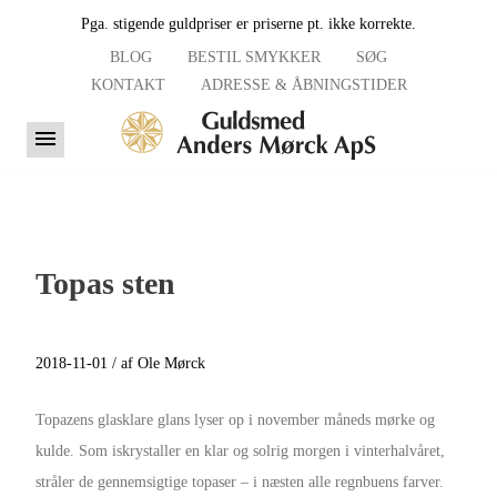
Pga. stigende guldpriser er priserne pt. ikke korrekte.
BLOG
BESTIL SMYKKER
SØG
KONTAKT
ADRESSE & ÅBNINGSTIDER
Topas sten
2018-11-01 / af Ole Mørck
Topazens glasklare glans lyser op i november måneds mørke og
kulde. Som iskrystaller en klar og solrig morgen i vinterhalvåret,
stråler de gennemsigtige topaser – i næsten alle regnbuens farver.