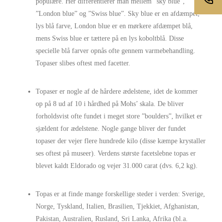
populære. Her differentierer man mellem ”sky blue”,
”London blue” og ”Swiss blue”. Sky blue er en afdæmpet,
lys blå farve, London blue er en mørkere afdæmpet blå,
mens Swiss blue er tættere på en lys koboltblå. Disse
specielle blå farver opnås ofte gennem varmebehandling.
Topaser slibes oftest med facetter.
Topaser er nogle af de hårdere ædelstene, idet de kommer
op på 8 ud af 10 i hårdhed på Mohs’ skala. De bliver
forholdsvist ofte fundet i meget store ”boulders”, hvilket er
sjældent for ædelstene. Nogle gange bliver der fundet
topaser der vejer flere hundrede kilo (disse kæmpe krystaller
ses oftest på museer). Verdens største facetslebne topas er
blevet kaldt Eldorado og vejer 31.000 carat (dvs. 6,2 kg).
Topas er at finde mange forskellige steder i verden: Sverige,
Norge, Tyskland, Italien, Brasilien, Tjekkiet, Afghanistan,
Pakistan, Australien, Rusland, Sri Lanka, Afrika (bl.a.