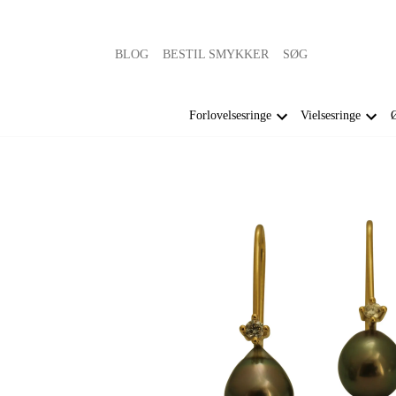
BLOG
BESTIL SMYKKER
SØG
Forlovelsesringe
Vielsesringe
Ø