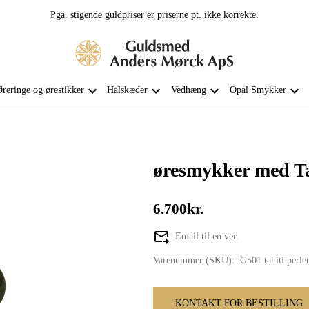
Pga. stigende guldpriser er priserne pt. ikke korrekte.
reringe og ørestikker
Halskæder
Vedhæng
Opal Smykker
øresmykker med Tah
6.700kr.
Email til en ven
Varenummer (SKU):
G501 tahiti perle
KONTAKT FOR BESTILLING