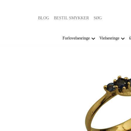
BLOG
BESTIL SMYKKER
SØG
Forlovelsesringe
Vielsesringe
Ø