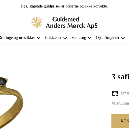
Pga. stigende guldpriser er priserne pt. ikke korrekte.
reringe og ørestikker
Halskæder
Vedhæng
Opal Smykker
3 saf
Email
Varenumm
KON