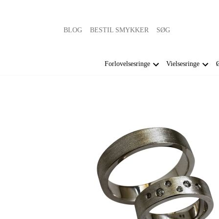
BLOG
BESTIL SMYKKER
SØG
Forlovelsesringe
Vielsesringe
Ø