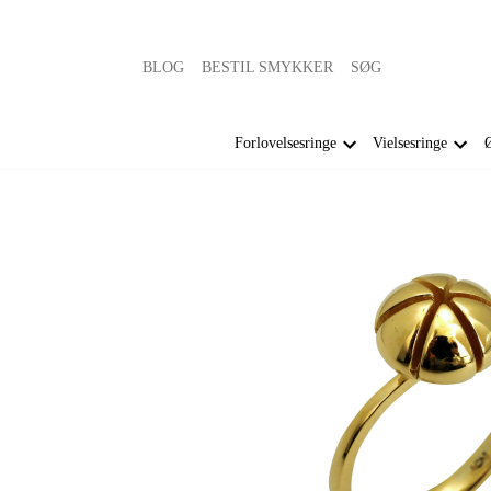
BLOG
BESTIL SMYKKER
SØG
Forlovelsesringe
Vielsesringe
Ø