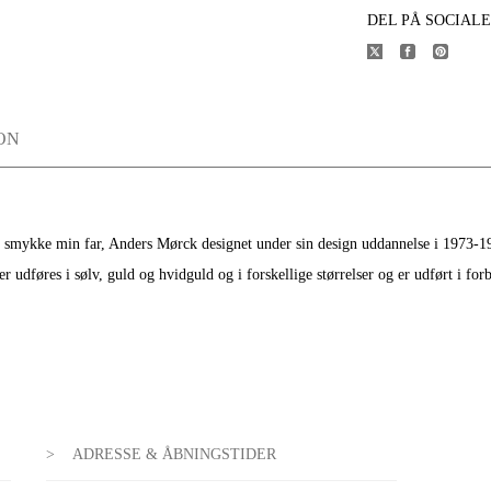
DEL PÅ SOCIAL
ON
t smykke min far, Anders Mørck designet under sin design uddannelse i 1973-19
dføres i sølv, guld og hvidguld og i forskellige størrelser og er udført i for
ADRESSE & ÅBNINGSTIDER