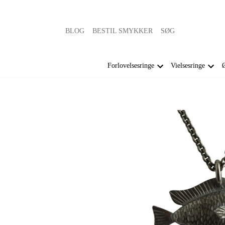
BLOG
BESTIL SMYKKER
SØG
Forlovelsesringe
Vielsesringe
Ø