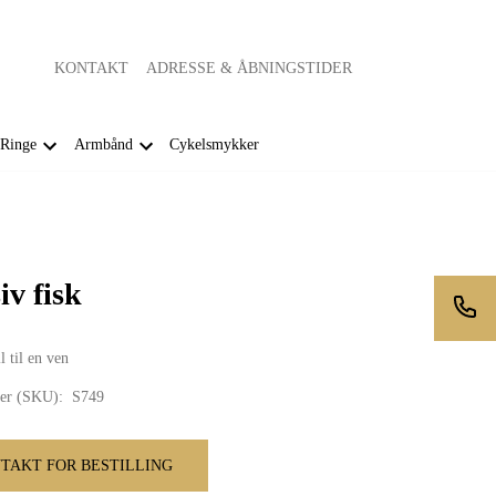
KONTAKT
ADRESSE & ÅBNINGSTIDER
Ringe
Armbånd
Cykelsmykker
iv fisk
 til en ven
er (SKU):
S749
TAKT FOR BESTILLING