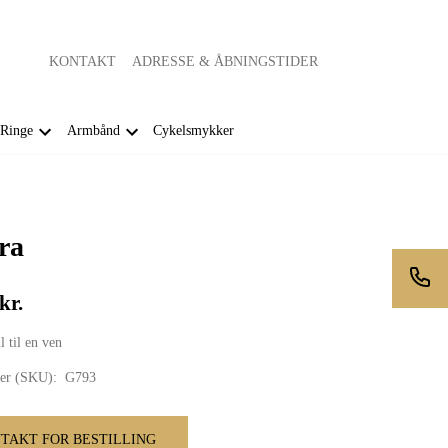
KONTAKT
ADRESSE & ÅBNINGSTIDER
Ringe
Armbånd
Cykelsmykker
ra
kr.
 til en ven
er (SKU):
G793
TAKT FOR BESTILLING