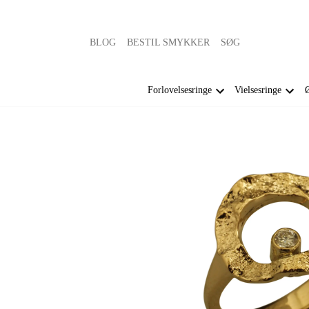
BLOG
BESTIL SMYKKER
SØG
Forlovelsesringe
Vielsesringe
Ø