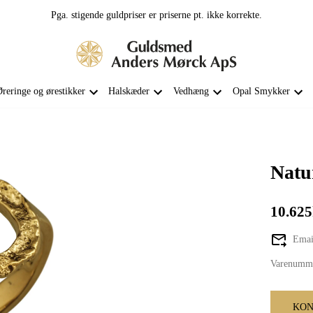
Pga. stigende guldpriser er priserne pt. ikke korrekte.
reringe og ørestikker
Halskæder
Vedhæng
Opal Smykker
Natu
10.625
Email
Varenumm
KON