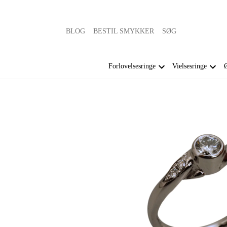
BLOG
BESTIL SMYKKER
SØG
Forlovelsesringe
Vielsesringe
Ø